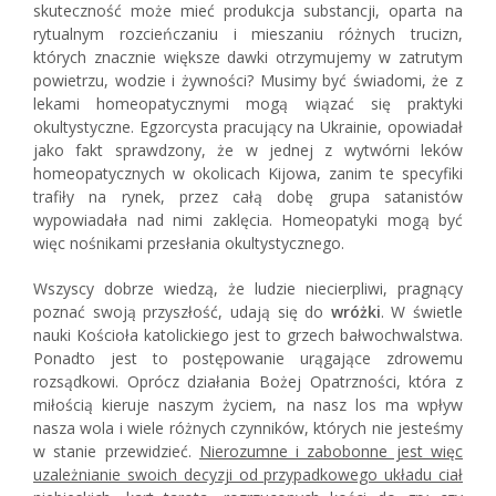
skuteczność może mieć produkcja substancji, oparta na
rytualnym rozcieńczaniu i mieszaniu różnych trucizn,
których znacznie większe dawki otrzymujemy w zatrutym
powietrzu, wodzie i żywności? Musimy być świadomi, że z
lekami homeopatycznymi mogą wiązać się praktyki
okultystyczne. Egzorcysta pracujący na Ukrainie, opowiadał
jako fakt sprawdzony, że w jednej z wytwórni leków
homeopatycznych w okolicach Kijowa, zanim te specyfiki
trafiły na rynek, przez całą dobę grupa satanistów
wypowiadała nad nimi zaklęcia. Homeopatyki mogą być
więc nośnikami przesłania okultystycznego.
Wszyscy dobrze wiedzą, że ludzie niecierpliwi, pragnący
poznać swoją przyszłość, udają się do
wróżki
. W świetle
nauki Kościoła katolickiego jest to grzech bałwochwalstwa.
Ponadto jest to postępowanie urągające zdrowemu
rozsądkowi. Oprócz działania Bożej Opatrzności, która z
miłością kieruje naszym życiem, na nasz los ma wpływ
nasza wola i wiele różnych czynników, których nie jesteśmy
w stanie przewidzieć.
Nierozumne i zabobonne jest więc
uzależnianie swoich decyzji od przypadkowego układu ciał