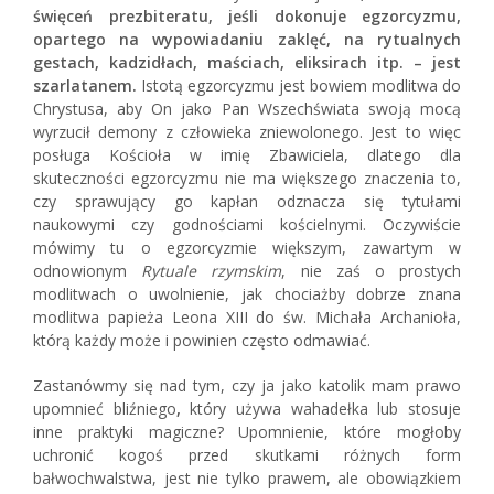
święceń prezbiteratu, jeśli dokonuje egzorcyzmu,
opartego na wypowiadaniu zaklęć, na rytualnych
gestach, kadzidłach, maściach, eliksirach itp. – jest
szarlatanem.
Istotą egzorcyzmu jest bowiem modlitwa do
Chrystusa, aby On jako Pan Wszechświata swoją mocą
wyrzucił demony z człowieka zniewolonego. Jest to więc
posługa Kościoła w imię Zbawiciela, dlatego dla
skuteczności egzorcyzmu nie ma większego znaczenia to,
czy sprawujący go kapłan odznacza się tytułami
naukowymi czy godnościami kościelnymi. Oczywiście
mówimy tu o egzorcyzmie większym, zawartym w
odnowionym
Rytuale rzymskim
, nie zaś o prostych
modlitwach o uwolnienie, jak chociażby dobrze znana
modlitwa papieża Leona XIII do św. Michała Archanioła,
którą każdy może i powinien często odmawiać.
Zastanówmy się nad tym, czy ja jako katolik mam prawo
upomnieć bliźniego
,
który używa wahadełka lub stosuje
inne praktyki magiczne? Upomnienie, które mogłoby
uchronić kogoś przed skutkami różnych form
bałwochwalstwa, jest nie tylko prawem, ale obowiązkiem