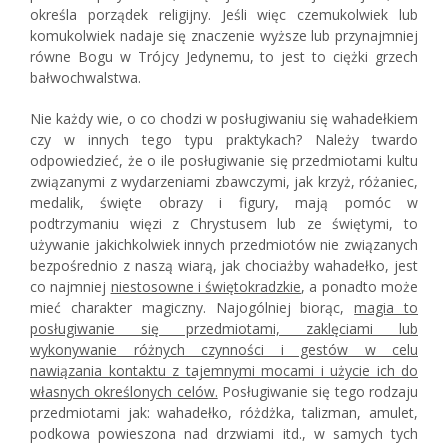
określa porządek religijny. Jeśli więc czemukolwiek lub
komukolwiek nadaje się znaczenie wyższe lub przynajmniej
równe Bogu w Trójcy Jedynemu, to jest to ciężki grzech
bałwochwalstwa.
Nie każdy wie, o co chodzi w posługiwaniu się wahadełkiem
czy w innych tego typu praktykach? Należy twardo
odpowiedzieć, że o ile posługiwanie się przedmiotami kultu
związanymi z wydarzeniami zbawczymi, jak krzyż, różaniec,
medalik, święte obrazy i figury, mają pomóc w
podtrzymaniu więzi z Chrystusem lub ze świętymi, to
używanie jakichkolwiek innych przedmiotów nie związanych
bezpośrednio z naszą wiarą, jak chociażby wahadełko, jest
co najmniej
niestosowne i świętokradzkie
, a ponadto może
mieć charakter magiczny. Najogólniej biorąc,
magia to
posługiwanie się przedmiotami, zaklęciami lub
wykonywanie różnych czynności i gestów w celu
nawiązania kontaktu z tajemnymi mocami i użycie ich do
własnych określonych celów.
Posługiwanie się tego rodzaju
przedmiotami jak: wahadełko, różdżka, talizman, amulet,
podkowa powieszona nad drzwiami itd., w samych tych