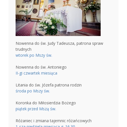
Nowenna do św. Judy Tadeusza, patrona spraw
trudnych
wtorek po Mszy św.
Nowenna do św. Antoniego
II-gi czwartek miesiąca
Litania do św. Józefa patrona rodzin
środa po Mszy św.
Koronka do Miłosierdzia Bożego
piątek przed Mszą św.
Różaniec i zmiana tajemnic różańcowych
1-sza niedziela miesiąca g. 16.30