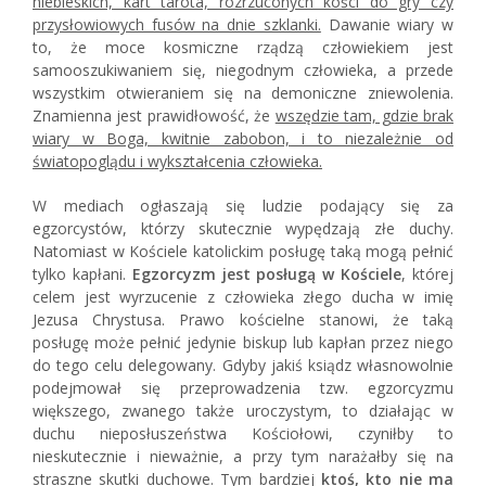
niebieskich, kart tarota, rozrzuconych kości do gry czy
przysłowiowych fusów na dnie szklanki.
Dawanie wiary w
to, że moce kosmiczne rządzą człowiekiem jest
samooszukiwaniem się, niegodnym człowieka, a przede
wszystkim otwieraniem się na demoniczne zniewolenia.
Znamienna jest prawidłowość, że
wszędzie tam, gdzie brak
wiary w Boga, kwitnie zabobon, i to niezależnie od
światopoglądu i wykształcenia człowieka.
W mediach ogłaszają się ludzie podający się za
egzorcystów, którzy skutecznie wypędzają złe duchy.
Natomiast w Kościele katolickim posługę taką mogą pełnić
tylko kapłani.
Egzorcyzm jest posługą w Kościele
, której
celem jest wyrzucenie z człowieka złego ducha w imię
Jezusa Chrystusa. Prawo kościelne stanowi, że taką
posługę może pełnić jedynie biskup lub kapłan przez niego
do tego celu delegowany. Gdyby jakiś ksiądz własnowolnie
podejmował się przeprowadzenia tzw. egzorcyzmu
większego, zwanego także uroczystym, to działając w
duchu nieposłuszeństwa Kościołowi, czyniłby to
nieskutecznie i nieważnie, a przy tym narażałby się na
straszne skutki duchowe. Tym bardziej
ktoś, kto nie ma