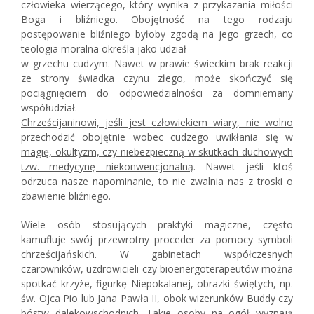
człowieka wierzącego, który wynika z przykazania miłości
Boga i bliźniego. Obojętność na tego rodzaju
postępowanie bliźniego byłoby zgodą na jego grzech, co
teologia moralna określa jako udział
w grzechu cudzym. Nawet w prawie świeckim brak reakcji
ze strony świadka czynu złego, może skończyć się
pociągnięciem do odpowiedzialności za domniemany
współudział.
Chrześcijaninowi, jeśli jest człowiekiem wiary, nie wolno
przechodzić obojętnie wobec cudzego uwikłania się w
magię, okultyzm, czy niebezpieczną w skutkach duchowych
tzw. medycynę niekonwencjonalną
. Nawet jeśli ktoś
odrzuca nasze napominanie, to nie zwalnia nas z troski o
zbawienie bliźniego.
Wiele osób stosujących praktyki magiczne, często
kamufluje swój przewrotny proceder za pomocy symboli
chrześcijańskich. W gabinetach współczesnych
czarowników, uzdrowicieli czy bioenergoterapeutów można
spotkać krzyże, figurkę Niepokalanej, obrazki świętych, np.
św. Ojca Pio lub Jana Pawła II, obok wizerunków Buddy czy
bóstw dalekowschodnich. Takie osoby na ogół wyznają