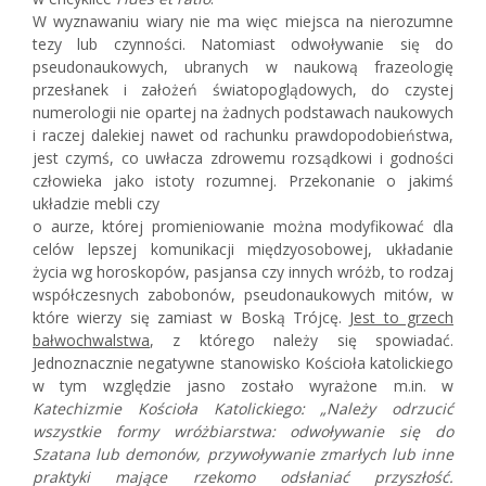
W wyznawaniu wiary nie ma więc miejsca na nierozumne
tezy lub czynności. Natomiast odwoływanie się do
pseudonaukowych, ubranych w naukową frazeologię
przesłanek i założeń światopoglądowych, do czystej
numerologii nie opartej na żadnych podstawach naukowych
i raczej dalekiej nawet od rachunku prawdopodobieństwa,
jest czymś, co uwłacza zdrowemu rozsądkowi i godności
człowieka jako istoty rozumnej. Przekonanie o jakimś
układzie mebli czy
o aurze, której promieniowanie można modyfikować dla
celów lepszej komunikacji międzyosobowej, układanie
życia wg horoskopów, pasjansa czy innych wróżb, to rodzaj
współczesnych zabobonów, pseudonaukowych mitów, w
które wierzy się zamiast w Boską Trójcę.
Jest to grzech
bałwochwalstwa
, z którego należy się spowiadać.
Jednoznacznie negatywne stanowisko Kościoła katolickiego
w tym względzie jasno zostało wyrażone m.in. w
Katechizmie Kościoła Katolickiego: „Należy odrzucić
wszystkie formy wróżbiarstwa: odwoływanie się do
Szatana lub demonów, przywoływanie zmarłych lub inne
praktyki mające rzekomo odsłaniać przyszłość.