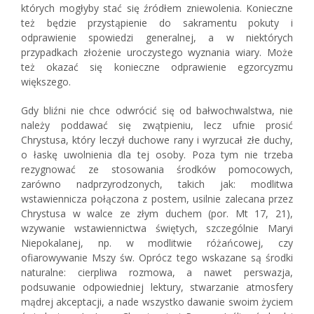
których mogłyby stać się źródłem zniewolenia. Konieczne
też będzie przystąpienie do sakramentu pokuty i
odprawienie spowiedzi generalnej, a w niektórych
przypadkach złożenie uroczystego wyznania wiary. Może
też okazać się konieczne odprawienie egzorcyzmu
większego.
Gdy bliźni nie chce odwrócić się od bałwochwalstwa, nie
należy poddawać się zwątpieniu, lecz ufnie prosić
Chrystusa, który leczył duchowe rany i wyrzucał złe duchy,
o łaskę uwolnienia dla tej osoby. Poza tym nie trzeba
rezygnować ze stosowania środków pomocowych,
zarówno nadprzyrodzonych, takich jak: modlitwa
wstawiennicza połączona z postem, usilnie zalecana przez
Chrystusa w walce ze złym duchem (por. Mt 17, 21),
wzywanie wstawiennictwa świętych, szczególnie Maryi
Niepokalanej, np. w modlitwie różańcowej, czy
ofiarowywanie Mszy św. Oprócz tego wskazane są środki
naturalne: cierpliwa rozmowa, a nawet perswazja,
podsuwanie odpowiedniej lektury, stwarzanie atmosfery
mądrej akceptacji, a nade wszystko dawanie swoim życiem