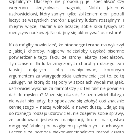
szpitalnym? Dlaczego nie proponują jej specjaliści? Czy
wręczono kiedykolwiek nagrodę Nobla jakiemuś
uzdrowicielowi, który samym tylko zbliżeniem dłoni potrafi
leczyć ze wszystkich chorób? Bądźmy ludźmi rozsądnymi i
miejmy więcej zaufania do liczącej sobie kilka tysięcy lat
medycyny naukowej. Nie dajmy się okłamywać oszustom!
Ktoś mógłby powiedzieć, że
bioenergoterapeuta
wyleczył
z jakiejś choroby. Najpierw należałoby uzyskać pisemne
potwierdzenie tego faktu ze strony lekarzy specjalistów.
Tymczasem dla ludzi zmęczonych chorobą i dlatego tym
łatwiej dających sobą manipulować, koronnym
argumentem za wiarygodnością uzdrowienia jest to, że tę
„usługę”, na którą do tej pory w szpitalach wydali majątek,
uzdrowiciel wykonał za darmo! Czy już ten fakt nie powinien
dać do myślenia? Może się okazać, że uzdrowiciel dlatego
nie wziął pieniędzy, bo spodziewa się zdobyć coś znacznie
cenniejszego – naszą wolność, a nawet duszę. Udając się
do różnego rodzaju uzdrowicieli, nie zdajemy sobie sprawy,
że poddawani jesteśmy manipulacji, której następstwa
mogą być fatalne pod względem psychicznym i duchowym.
Leczenie za pomocą niekonwencjonalnych metod często