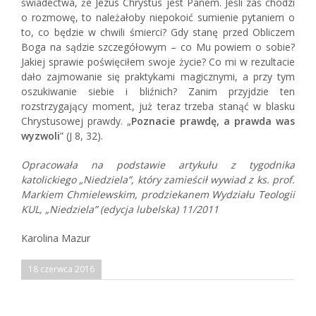
świadectwa, że Jezus Chrystus jest Panem. Jeśli zaś chodzi
o rozmowę, to należałoby niepokoić sumienie pytaniem o
to, co będzie w chwili śmierci? Gdy stanę przed Obliczem
Boga na sądzie szczegółowym – co Mu powiem o sobie?
Jakiej sprawie poświęciłem swoje życie? Co mi w rezultacie
dało zajmowanie się praktykami magicznymi, a przy tym
oszukiwanie siebie i bliźnich? Zanim przyjdzie ten
rozstrzygający moment, już teraz trzeba stanąć w blasku
Chrystusowej prawdy. „
Poznacie prawdę, a prawda was
wyzwoli
” (J 8, 32).
Opracowała na podstawie artykułu z tygodnika
katolickiego „Niedziela”, który zamieścił wywiad
z ks. prof.
Markiem Chmielewskim, prodziekanem Wydziału Teologii
KUL,
„Niedziela” (edycja lubelska) 11/2011
Karolina Mazur
18 czerwca 2016