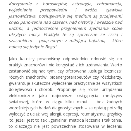
Korzystanie z horoskopów, astrologia, chiromancja,
wyjaśnianie przepowiedni i wróżb, zjawiska
jasnowidztwa, posługiwanie się medium są przejawami
chęci panowania nad czasem, nad historią i wreszcie nad
ludźmi, a jednocześnie pragnieniem zjednania sobie
ukrytych mocy. Praktyki te są sprzeczne ze czcią i
szacunkiem – połączonym z miłującą bojaźnią – które
należą się jedynie Bogu”.
Jako katolicy powinniśmy odpowiednio odnosić się do
praktyk znachorów i nie korzystać z ich uzdrawiania. Warto
zastanowić się nad tym, czy oferowana „usługa lecznicza”
różnych znachorów, bioenergoterapeutów czy różdżkarzy,
gwarantuje skuteczne wyleczenie praktycznie ze wszystkich
dolegliwości i chorób. Proponuje się różne urządzenia
elektroniczne jako najnowsze osiągnięcia medycyny
światowej, które w ciągu kilku minut – bez żadnych
wcześniejszych badań diagnostycznych – za opłatą potrafią
wyleczyć z uciążliwej alergii, depresji, reumatyzmu, grzybicy
itd. Jeżeli jest to tak „genialna” metoda leczenia i tak tania,
to dlaczego nie jest powszechnie stosowana w leczeniu