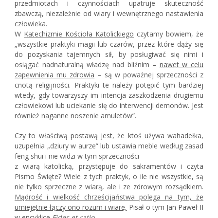
przedmiotach i czynnościach upatruje skuteczność
zbawczą, niezależnie od wiary i wewnętrznego nastawienia
człowieka.
W
Katechizmie Kościoła Katolickiego
czytamy bowiem, że
„wszystkie praktyki magii lub czarów, przez które dąży się
do pozyskania tajemnych sił, by posługiwać się nimi i
osiągać nadnaturalną władzę nad bliźnim –
nawet w celu
zapewnienia mu zdrowia
– są w poważnej sprzeczności z
cnotą religijności. Praktyki te należy potępić tym bardziej
wtedy, gdy towarzyszy im intencja zaszkodzenia drugiemu
człowiekowi lub uciekanie się do interwencji demonów. Jest
również naganne noszenie amuletów”.
Czy to właściwą postawą jest, że ktoś używa wahadełka,
uzupełnia „dziury w aurze” lub ustawia meble według zasad
feng shui i nie widzi w tym sprzeczności
z wiarą katolicką, przystępuje do sakramentów i czyta
Pismo Święte? Wiele z tych praktyk, o ile nie wszystkie, są
nie tylko sprzeczne z wiarą, ale i ze zdrowym rozsądkiem
.
Mądrość i wielkość chrześcijaństwa polega na tym, że
umiejętnie łączy ono rozum i wiarę.
Pisał o tym Jan Paweł II
w encyklice
Fides et ratio
.