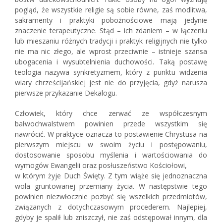
pogląd, że wszystkie religie są sobie równe, zaś modlitwa,
sakramenty i praktyki pobożnościowe mają jedynie
znaczenie terapeutyczne. Stąd – ich zdaniem – w łączeniu
lub mieszaniu różnych tradycji i praktyk religijnych nie tylko
nie ma nic złego, ale wprost przeciwnie – istnieje szansa
ubogacenia i wysubtelnienia duchowości. Taką postawę
teologia nazywa synkretyzmem, który z punktu widzenia
wiary chrześcijańskiej jest nie do przyjęcia, gdyż narusza
pierwsze przykazanie Dekalogu.
Człowiek, który chce zerwać ze współczesnym
bałwochwalstwem powinien przede wszystkim się
nawrócić. W praktyce oznacza to postawienie Chrystusa na
pierwszym miejscu w swoim życiu i postępowaniu,
dostosowanie sposobu myślenia i wartościowania do
wymogów Ewangelii oraz posłuszeństwo Kościołowi,
w którym żyje Duch Święty. Z tym wiąże się jednoznaczna
wola gruntowanej przemiany życia. W następstwie tego
powinien niezwłocznie pozbyć się wszelkich przedmiotów,
związanych z dotychczasowym procederem. Najlepiej,
gdyby je spalił lub zniszczył, nie zaś odstępował innym, dla