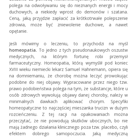
polega na odwoływaniu się do nieznanych energii i mocy
duchowych, a niekiedy wprost do demonów i szatana.
Ceną, jaką przyjdzie zapłacić za krótkotrwałe polepszenie
zdrowia, może być zniewolenie duchowe, a nawet
opętanie.
Jeśli mówimy o leczeniu, to przychodzi na myśl
homeopatia.
To jedno z tych pseudonaukowych oszustw
medycznych, na którym fortunę robi przemysł
farmaceutyczny. Homeopatia, którą wymyślił pod koniec
XVIII wieku niemiecki lekarz Samuel Hahnemann, opiera się
na domniemaniu, że chorobę można leczyć prowokując
podobne do niej objawy. Wypracowane przez niego tzw.
prawo podobieństwa polega na tym, że substancje, które u
osób zdrowych wywołują objawy danej choroby, należy w
minimalnych dawkach aplikować chorym. Specyfiki
homeopatyczne to najczęściej mieszanka trucizn w dużym
rozcieńczeniu. Z tej racji na opakowaniach można
przeczytać, że nie powodują skutków ubocznych, bo nie
mają żadnego działania klinicznego poza tzw. placebo, czyli
efektem dobrego samopoczucia. Jaką medyczną