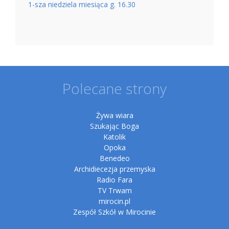
1-sza niedziela miesiąca g. 16.30
Polecane strony
Żywa wiara
Szukając Boga
Katolik
Opoka
Benedeo
Archidiecezja przemyska
Radio Fara
TV Trwam
mirocin.pl
Zespół Szkół w Mirocinie