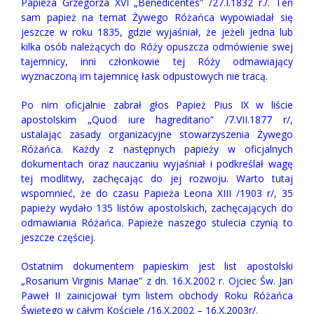
Papieża Grzegorza XVI „Benedicentes” /27.I.1832 r./. Ten
sam papież na temat Żywego Różańca wypowiadał się
jeszcze w roku 1835, gdzie wyjaśniał, że jeżeli jedna lub
kilka osób należących do Róży opuszcza odmówienie swej
tajemnicy, inni członkowie tej Róży odmawiający
wyznaczoną im tajemnicę łask odpustowych nie tracą.
Po nim oficjalnie zabrał głos Papież Pius IX w liście
apostolskim „Quod iure hagreditario” /7.VII.1877 r/,
ustalając zasady organizacyjne stowarzyszenia Żywego
Różańca. Każdy z następnych papieży w oficjalnych
dokumentach oraz nauczaniu wyjaśniał i podkreślał wagę
tej modlitwy, zachęcając do jej rozwoju. Warto tutaj
wspomnieć, że do czasu Papieża Leona XIII /1903 r/, 35
papieży wydało 135 listów apostolskich, zachęcających do
odmawiania Różańca. Papieże naszego stulecia czynią to
jeszcze częściej.
Ostatnim dokumentem papieskim jest list apostolski
„Rosarium Virginis Mariae” z dn. 16.X.2002 r. Ojciec Św. Jan
Paweł II zainicjował tym listem obchody Roku Różańca
Świętego w całym Kościele /16.X.2002 – 16.X.2003r/.