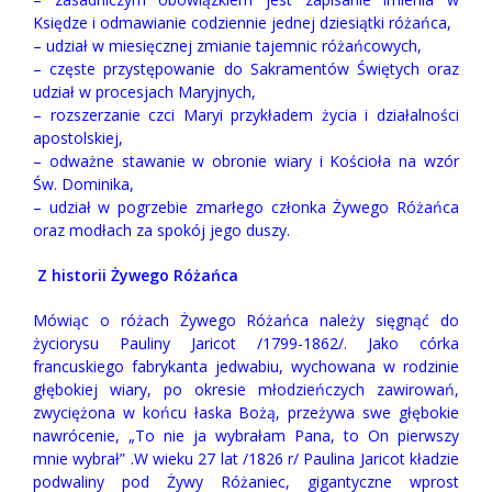
Księdze i odmawianie codziennie jednej dziesiątki różańca,
– udział w miesięcznej zmianie tajemnic różańcowych,
– częste przystępowanie do Sakramentów Świętych oraz
udział w procesjach Maryjnych,
– rozszerzanie czci Maryi przykładem życia i działalności
apostolskiej,
– odważne stawanie w obronie wiary i Kościoła na wzór
Św. Dominika,
– udział w pogrzebie zmarłego członka Żywego Różańca
oraz modłach za spokój jego duszy.
Z historii Żywego Różańca
Mówiąc o różach Żywego Różańca należy sięgnąć do
życiorysu Pauliny Jaricot /1799-1862/. Jako córka
francuskiego fabrykanta jedwabiu, wychowana
w rodzinie
głębokiej wiary, po okresie młodzieńczych zawirowań,
zwyciężona w końcu łaska Bożą, przeżywa swe głębokie
nawrócenie, „To nie ja wybrałam Pana, to On pierwszy
mnie wybrał” .W wieku 27 lat /1826 r/ Paulina Jaricot kładzie
podwaliny pod Żywy Różaniec, gigantyczne wprost