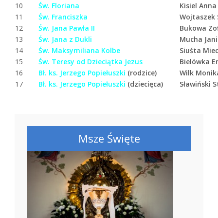
10
Św. Floriana
Kisiel Anna
11
Św. Franciszka
Wojtaszek
12
Św. Jana Pawła II
Bukowa Zo
13
Św. Jana z Dukli
Mucha Jan
14
Św. Maksymiliana Kolbe
Siuśta Mie
15
Św. Teresy od Dzieciątka Jezus
Bielówka E
16
Bł. ks. Jerzego Popiełuszki
(rodzice)
Wilk Monik
17
Bł. ks. Jerzego Popiełuszki
(dziecięca)
Sławiński S
Msze Święte