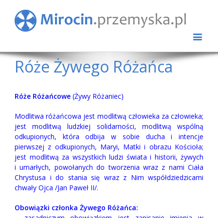
Róże Żywego Różańca
Róże Różańcowe
(Żywy Różaniec)
Modlitwa różańcowa jest modlitwą człowieka za człowieka;
jest modlitwą ludzkiej solidarności, modlitwą wspólną
odkupionych, która odbija w sobie ducha i intencje
pierwszej z odkupionych, Maryi, Matki i obrazu Kościoła;
jest modlitwą za wszystkich ludzi świata i historii, żywych
i umarłych, powołanych do tworzenia wraz z nami Ciała
Chrystusa i do stania się wraz z Nim współdziedzicami
chwały Ojca /Jan Paweł II/.
Obowiązki członka Żywego Różańca:
– zasadniczym obowiązkiem jest zapisanie imienia w