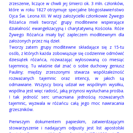
zrzeszenie, liczące w chwili jej śmierci ok. 3 mln. członków,
które w roku 1827 otrzymuje specjalne błogosławieństwo
Ojca Św. Leona XII. W wizji założycielki członkowie Żywego
Różańca mieli tworzyć grupy modlitewne wspierające
działalność ewangelizacyjną i charytatywną Kościoła. Róże
Żywego Różańca miały być zapleczem modlitewnym dla
założonych przez nią dzieł.
Tworzy zatem grupy modlitewne składające się z 15-tu
osób, z których każda zobowiązuje się codziennie odmówić
dziesiątek różańca, rozważając wylosowaną co miesiąc
tajemnicę. Tu właśnie dał znać o sobie duchowy geniusz
Pauliny; między zrzeszonymi stwarza współzależność
rozważanych tajemnic oraz intencji, w jakich są
odmawiane. Wszyscy biorą udział we wspólnym wysiłku,
wspólna jest więc radość, jaką przynosi wysłuchana prośba.
I tak jedność serc umacniana jednością rozważanych
tajemnic, wyzwala w różańcu całą jego moc nawracania
grzeszników.
Pierwszym dokumentem papieskim, zatwierdzającym
stowarzyszenie i nadającym odpusty jest list apostolski