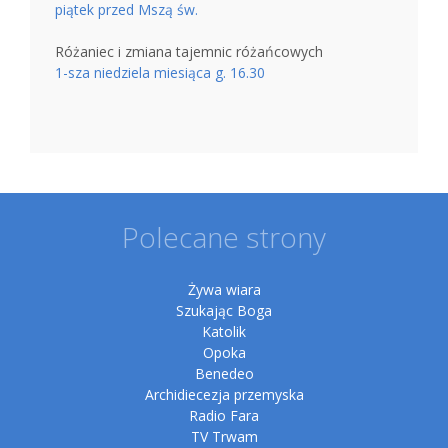
piątek przed Mszą św.
Różaniec i zmiana tajemnic różańcowych
1-sza niedziela miesiąca g. 16.30
Polecane strony
Żywa wiara
Szukając Boga
Katolik
Opoka
Benedeo
Archidiecezja przemyska
Radio Fara
TV Trwam