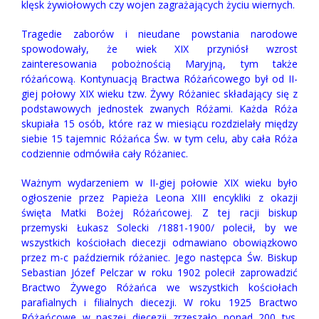
klęsk żywiołowych czy wojen zagrażających życiu wiernych.
Tragedie zaborów i nieudane powstania narodowe
spowodowały, że wiek XIX przyniósł wzrost
zainteresowania pobożnością Maryjną, tym także
różańcową. Kontynuacją Bractwa Różańcowego był od II-
giej połowy XIX wieku tzw. Żywy Różaniec składający się z
podstawowych jednostek zwanych Różami. Każda Róża
skupiała 15 osób, które raz w miesiącu rozdzielały między
siebie 15 tajemnic Różańca Św. w tym celu, aby cała Róża
codziennie odmówiła cały Różaniec.
Ważnym wydarzeniem w II-giej połowie XIX wieku było
ogłoszenie przez Papieża Leona XIII encykliki z okazji
święta Matki Bożej Różańcowej. Z tej racji biskup
przemyski Łukasz Solecki /1881-1900/ polecił, by we
wszystkich kościołach diecezji odmawiano obowiązkowo
przez m-c październik różaniec. Jego następca Św. Biskup
Sebastian Józef Pelczar w roku 1902 polecił zaprowadzić
Bractwo Żywego Różańca we wszystkich kościołach
parafialnych i filialnych diecezji. W roku 1925 Bractwo
Różańcowe w naszej diecezji zrzeszało ponad 200 tys.