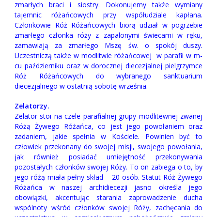
zmarłych braci i siostry. Dokonujemy także wymiany
tajemnic różańcowych przy współudziale kapłana.
Członkowie Róż Różańcowych biorą udział w pogrzebie
zmarłego członka róży z zapalonymi świecami w ręku,
zamawiają za zmarłego Mszę św. o spokój duszy.
Uczestniczą także w modlitwie różańcowej w parafii w m-
cu październiku oraz w dorocznej diecezjalnej pielgrzymce
Róż Różańcowych do wybranego sanktuarium
diecezjalnego w ostatnią sobotę września.
Zelatorzy.
Zelator stoi na czele parafialnej grupy modlitewnej zwanej
Różą Żywego Różańca, co jest jego powołaniem oraz
zadaniem, jakie spełnia w Kościele. Powinien być to
człowiek przekonany do swojej misji, swojego powołania,
jak również posiadać umiejętność przekonywania
pozostałych członków swojej Róży. To on zabiega o to, by
jego różą miała pełny skład – 20 osób. Statut Róż Żywego
Różańca w naszej archidiecezji jasno określa jego
obowiązki, akcentując starania zaprowadzenie ducha
wspólnoty wśród członków swojej Róży, zachęcania do