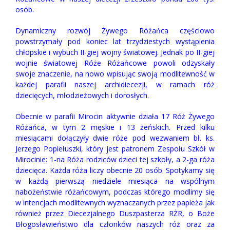
osób.
Dynamiczny rozwój Żywego Różańca częściowo
powstrzymały pod koniec lat trzydziestych wystąpienia
chłopskie i wybuch II-giej wojny światowej. Jednak po II-giej
wojnie światowej Róże Różańcowe powoli odzyskały
swoje znaczenie, na nowo wpisując swoją modlitewność w
każdej parafii naszej archidiecezji, w ramach róż
dziecięcych, młodzieżowych i dorosłych.
Obecnie w parafii Mirocin aktywnie działa 17 Róż Żywego
Różańca, w tym 2 męskie i 13 żeńskich. Przed kilku
miesiącami dołączyły dwie róże pod wezwaniem
bł. ks.
Jerzego Popiełuszki, który jest patronem Zespołu Szkół w
Mirocinie: 1-na Róża rodziców dzieci tej szkoły, a 2-ga róża
dziecięca. Każda róża liczy obecnie
20 osób. Spotykamy się
w każdą pierwszą niedziele miesiąca na wspólnym
nabożeństwie różańcowym, podczas którego modlimy się
w intencjach modlitewnych wyznaczanych przez papieża jak
również przez Diecezjalnego Duszpasterza RŻR, o Boże
Błogosławieństwo dla członków naszych róż oraz za