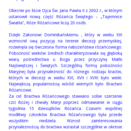
Obecnie po liście Ojca Św. Jana Pawła II z 2002 r., w którym
ustanowił nową część Różańca Świętego – „Tajemnice
Światła”, Róże Różańcowe liczą 20 osób.
Dzięki Zakonowi Dominikańskiemu , który w wieku XIX
wzmocnił swą pozycję na terenie diecezji przemyskiej,
rozwinęła się ówczesna forma nabożeństwa różańcowego.
Pobożność wieków średnich charakteryzowała się głęboką
wiarą pośrednictwa u Boga przez przyczynę Matki
Najświętszej i Świętych. Szczególną formą pobożności
Maryjnej była przynależność do różnego rodzaju bractw,
których w diecezji w wieku XVI, XVII i XVIII było wiele.
Największą popularnością wśród wiernych było Bractwo
Różańcowe.
Za cel Bractwa Różańcowego stawiano sobie szerzenie
czci Bożej i chwały Maryi poprzez odmawianie w ciągu
tygodnia 15 dziesiątków Różańca. Czasem wspólnej
modlitwy członków Bractwa Różańcowego była przede
wszystkim niedziela. Wzrost zainteresowania
przynależnością do bractwa wzrastał szczególnie w okresie