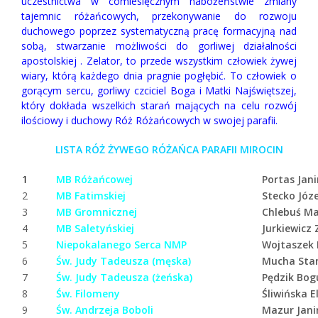
uczestnictwa w comiesięcznym nabożeństwie zmiany
tajemnic różańcowych, przekonywanie do rozwoju
duchowego poprzez systematyczną pracę formacyjną nad
sobą, stwarzanie możliwości do gorliwej działalności
apostolskiej . Zelator, to przede wszystkim człowiek żywej
wiary, którą każdego dnia pragnie pogłębić. To człowiek o
gorącym sercu, gorliwy czciciel Boga i Matki Najświętszej,
który dokłada wszelkich starań mających na celu rozwój
ilościowy i duchowy Róż Różańcowych w swojej parafii.
LISTA RÓŻ ŻYWEGO RÓŻAŃCA PARAFII MIROCIN
1
MB Różańcowej
Portas Jan
2
MB Fatimskiej
Stecko Józ
3
MB Gromnicznej
Chlebuś Ma
4
MB Saletyńskiej
Jurkiewicz 
5
Niepokalanego Serca NMP
Wojtaszek 
6
Św. Judy Tadeusza (męska)
Mucha Sta
7
Św. Judy Tadeusza (żeńska)
Pędzik Bog
8
Św. Filomeny
Śliwińska E
9
Św. Andrzeja Boboli
Mazur Jani