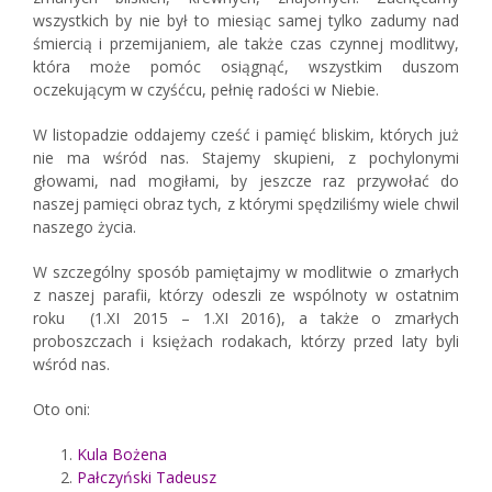
wszystkich by nie był to miesiąc samej tylko zadumy nad
śmiercią i przemijaniem, ale także czas czynnej modlitwy,
która może pomóc osiągnąć, wszystkim duszom
oczekującym w czyśćcu, pełnię radości w Niebie.
W listopadzie oddajemy cześć i pamięć bliskim, których już
nie ma wśród nas. Stajemy skupieni, z pochylonymi
głowami, nad mogiłami, by jeszcze raz przywołać do
naszej pamięci obraz tych, z którymi spędziliśmy wiele chwil
naszego życia.
W szczególny sposób pamiętajmy w modlitwie o zmarłych
z naszej parafii, którzy odeszli ze wspólnoty w ostatnim
roku (1.XI 2015 – 1.XI 2016), a także o zmarłych
proboszczach i księżach rodakach, którzy przed laty byli
wśród nas.
Oto oni:
Kula Bożena
Pałczyński Tadeusz