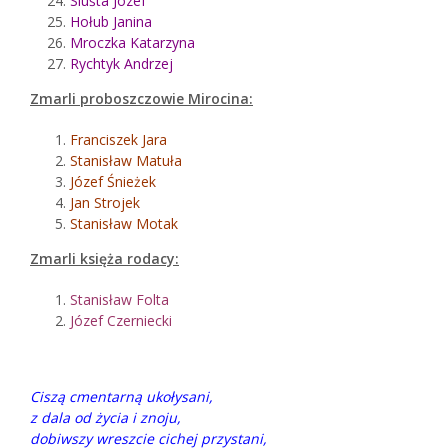
Siuśta Józef
Hołub Janina
Mroczka Katarzyna
Rychtyk Andrzej
Zmarli proboszczowie Mirocina:
Franciszek Jara
Stanisław Matuła
Józef Śnieżek
Jan Strojek
Stanisław Motak
Zmarli księża rodacy:
Stanisław Folta
Józef Czerniecki
Ciszą cmentarną ukołysani,
z dala od życia i znoju,
dobiwszy wreszcie cichej przystani,