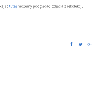
ikając
tutaj
możemy pooglądać zdjęcia z rekolekcji,
Facebook
Twitter
Google+