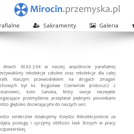
afialne
Sakramenty
Galeria
dniach 30.03-2.04 w naszej wspólnocie parafialnej
zeżywaliśmy rekolekcje szkolne oraz rekolekcje dla całej
arafii. Naszym przewodnikiem na drogach zmagań
uchowych był ks. Bogusław Czerwiński proboszcz z
ostarowiec, koło Sanoka, który swoje niezwykle
ogacające przemyślenia przeplatał pięknymi piosenkami
rdzo głęboko docierającymi do naszych serc.
rdzo serdecznie dziękujemy Księdzu Rekolekcjoniście za
djętą posługę i życzymy obfitości łask Bożych w pracy
szpasterskiej.