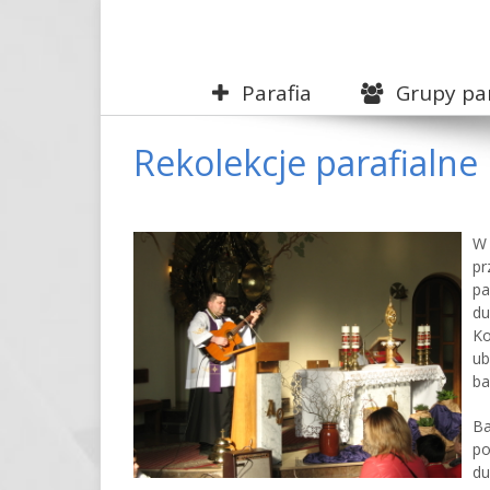
Parafia
Grupy par
Rekolekcje parafialne
View
W 
Larger
pr
Image
p
d
K
ub
ba
Ba
po
du