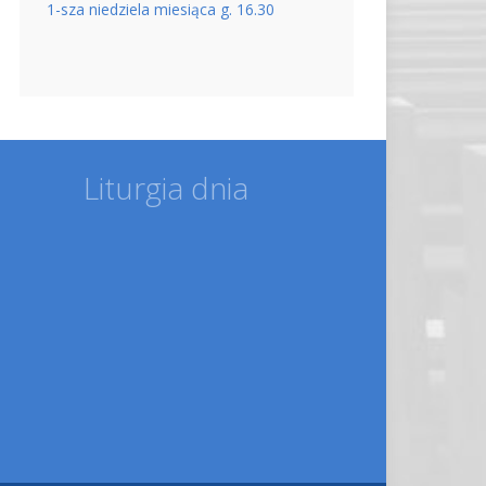
1-sza niedziela miesiąca g. 16.30
Liturgia dnia