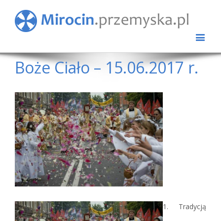
Boże Ciało – 15.06.2017 r.
View
Larger
Image
1. Tradycją