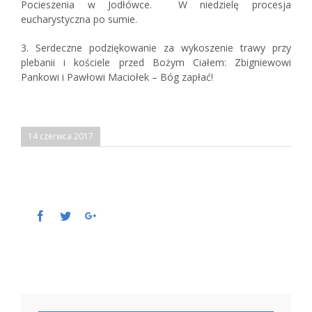
Pocieszenia w Jodłówce. W niedzielę procesja
eucharystyczna po sumie.
3. Serdeczne podziękowanie za wykoszenie trawy przy
plebanii i kościele przed Bożym Ciałem: Zbigniewowi
Pankowi i Pawłowi Maciołek – Bóg zapłać!
14 czerwca 2017
Facebook
Twitter
Google+