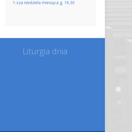
1-sza niedziela miesiąca g. 16.30
Liturgia dnia