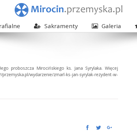
afialne
Sakramenty
Galeria
go proboszcza Mirocińskiego ks. Jana Syrylaka. Więcej
przemyska.pl/wydarzenie/zmarl-ks-jan-syrylak-rezydent-w-
Facebook
Twitter
Google+