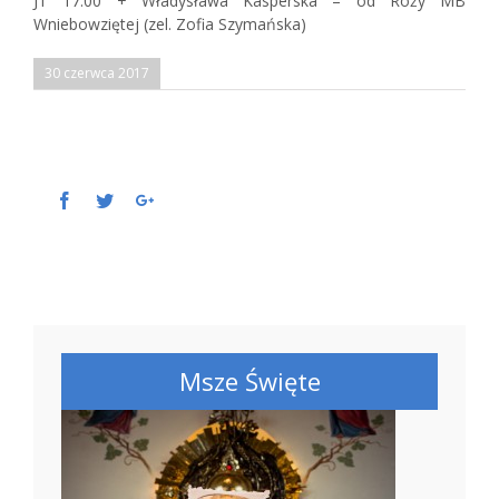
JT 17:00 + Władysława Kasperska – od Róży MB
Wniebowziętej (zel. Zofia Szymańska)
30 czerwca 2017
Facebook
Twitter
Google+
Msze Święte