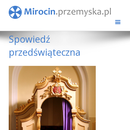
Spowiedź
przedświąteczna
View
Larger
Image