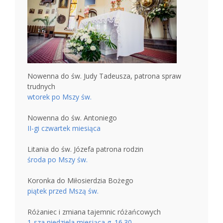
Nowenna do św. Judy Tadeusza, patrona spraw
trudnych
wtorek po Mszy św.
Nowenna do św. Antoniego
II-gi czwartek miesiąca
Litania do św. Józefa patrona rodzin
środa po Mszy św.
Koronka do Miłosierdzia Bożego
piątek przed Mszą św.
Różaniec i zmiana tajemnic różańcowych
1-sza niedziela miesiąca g. 16.30