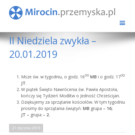
II Niedziela zwykła –
20.01.2019
00
00
Msze św. w tygodniu, o godz. 16
MB
i o godz. 17
JT
.
W piątek Święto Nawrócenia św. Pawła Apostoła,
kończy się Tydzień Modlitw o Jedność Chrześcijan.
Dziękujemy za sprzątanie kościołów. W tym tygodniu
prosimy do sprzątania świątyń:
MB
grupa
– 16;
JT –
grupa
– 2.
21 stycznia 2019