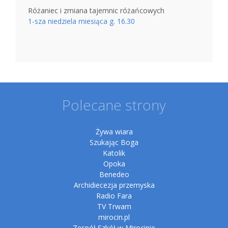
Różaniec i zmiana tajemnic różańcowych
1-sza niedziela miesiąca g. 16.30
Polecane strony
Żywa wiara
Szukając Boga
Katolik
Opoka
Benedeo
Archidiecezja przemyska
Radio Fara
TV Trwam
mirocin.pl
Zespół Szkół w Mirocinie