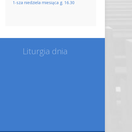
1-sza niedziela miesiąca g. 16.30
Liturgia dnia