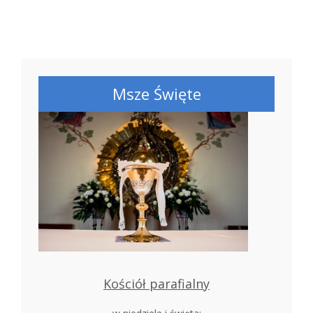
Msze Święte
Kościół parafialny