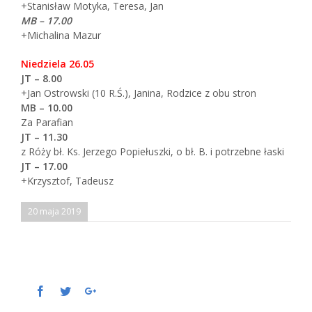
+Stanisław Motyka, Teresa, Jan
MB – 17.00
+Michalina Mazur
Niedziela 26.05
JT – 8.00
+Jan Ostrowski (10 R.Ś.), Janina, Rodzice z obu stron
MB – 10.00
Za Parafian
JT – 11.30
z Róży bł. Ks. Jerzego Popiełuszki, o bł. B. i potrzebne łaski
JT – 17.00
+Krzysztof, Tadeusz
20 maja 2019
Facebook
Twitter
Google+