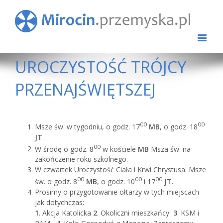
UROCZYSTOŚĆ TRÓJCY
PRZENAJŚWIĘTSZEJ
00
00
Msze św. w tygodniu, o godz. 17
MB
, o godz. 18
JT
.
00
W środę o godz. 8
w kościele
MB
Msza św. na
zakończenie roku szkolnego.
W czwartek Uroczystość Ciała i Krwi Chrystusa. Msze
00
00
00
św. o godz. 8
MB
, o godz. 10
i 17
JT
.
Prosimy o przygotowanie ołtarzy w tych miejscach
jak dotychczas:
1
. Akcja Katolicka
2
. Okoliczni mieszkańcy
3
. KSM i