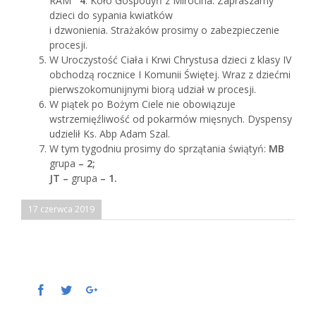
RAM
4
. Koło Gospodyń z Mirocina. Zapraszamy
dzieci do sypania kwiatków
i dzwonienia. Strażaków prosimy o zabezpieczenie
procesji.
W Uroczystość Ciała i Krwi Chrystusa dzieci z klasy IV
obchodzą rocznice I Komunii Świętej. Wraz z dziećmi
pierwszokomunijnymi biorą udział w procesji.
W piątek po Bożym Ciele nie obowiązuje
wstrzemięźliwość od pokarmów mięsnych. Dyspensy
udzielił Ks. Abp Adam Szal.
W tym tygodniu prosimy do sprzątania świątyń:
MB
grupa
– 2;
JT –
grupa
– 1.
17 czerwca 2019
Facebook
Twitter
Google+