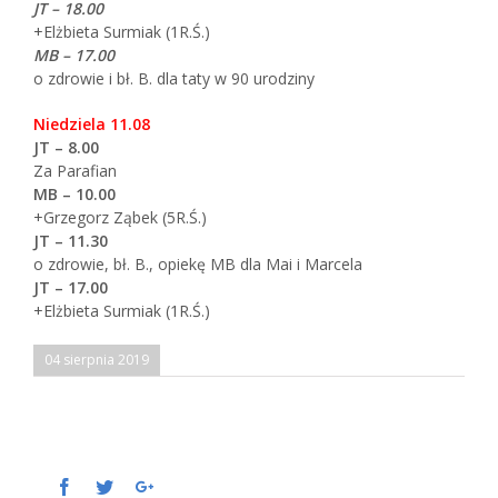
JT – 18.00
+Elżbieta Surmiak (1R.Ś.)
MB – 17.00
o zdrowie i bł. B. dla taty w 90 urodziny
Niedziela 11.08
JT – 8.00
Za Parafian
MB – 10.00
+Grzegorz Ząbek (5R.Ś.)
JT – 11.30
o zdrowie, bł. B., opiekę MB dla Mai i Marcela
JT – 17.00
+Elżbieta Surmiak (1R.Ś.)
04 sierpnia 2019
Facebook
Twitter
Google+