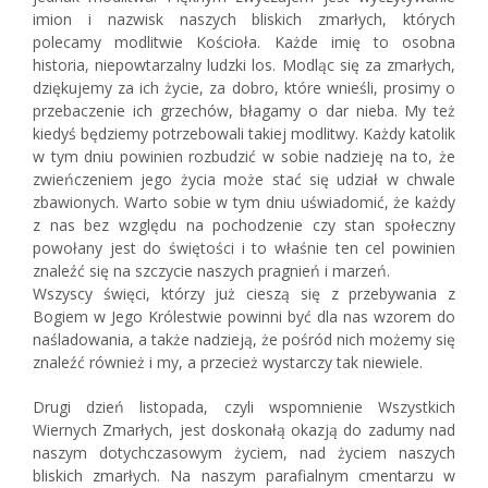
imion i nazwisk naszych bliskich zmarłych, których
polecamy modlitwie Kościoła. Każde imię to osobna
historia, niepowtarzalny ludzki los. Modląc się za zmarłych,
dziękujemy za ich życie, za dobro, które wnieśli, prosimy o
przebaczenie ich grzechów, błagamy o dar nieba. My też
kiedyś będziemy potrzebowali takiej modlitwy. Każdy katolik
w tym dniu powinien rozbudzić w sobie nadzieję na to, że
zwieńczeniem jego życia może stać się udział w chwale
zbawionych. Warto sobie w tym dniu uświadomić, że każdy
z nas bez względu na pochodzenie czy stan społeczny
powołany jest do świętości i to właśnie ten cel powinien
znaleźć się na szczycie naszych pragnień i marzeń.
Wszyscy święci, którzy już cieszą się z przebywania z
Bogiem w Jego Królestwie powinni być dla nas wzorem do
naśladowania, a także nadzieją, że pośród nich możemy się
znaleźć również i my, a przecież wystarczy tak niewiele.
Drugi dzień listopada, czyli wspomnienie Wszystkich
Wiernych Zmarłych, jest doskonałą okazją do zadumy nad
naszym dotychczasowym życiem, nad życiem naszych
bliskich zmarłych. Na naszym parafialnym cmentarzu w