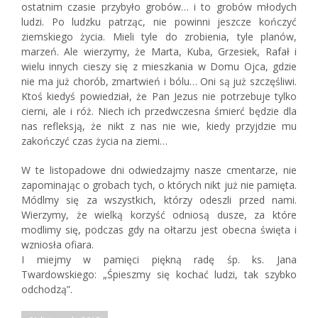
ostatnim czasie przybyło grobów… i to grobów młodych
ludzi. Po ludzku patrząc, nie powinni jeszcze kończyć
ziemskiego życia. Mieli tyle do zrobienia, tyle planów,
marzeń. Ale wierzymy, że Marta, Kuba, Grzesiek, Rafał i
wielu innych cieszy się z mieszkania w Domu Ojca, gdzie
nie ma już chorób, zmartwień i bólu… Oni są już szczęśliwi.
Ktoś kiedyś powiedział, że Pan Jezus nie potrzebuje tylko
cierni, ale i róż. Niech ich przedwczesna śmierć będzie dla
nas refleksją, że nikt z nas nie wie, kiedy przyjdzie mu
zakończyć czas życia na ziemi…
W te listopadowe dni odwiedzajmy nasze cmentarze, nie
zapominając o grobach tych, o których nikt już nie pamięta.
Módlmy się za wszystkich, którzy odeszli przed nami.
Wierzymy, że wielką korzyść odniosą dusze, za które
modlimy się, podczas gdy na ołtarzu jest obecna święta i
wzniosła ofiara.
I miejmy w pamięci piękną radę śp. ks. Jana
Twardowskiego: „Śpieszmy się kochać ludzi, tak szybko
odchodzą”.