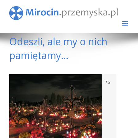
Odeszli, ale my o nich
pamiętamy…
View
Tu
Larger
Image