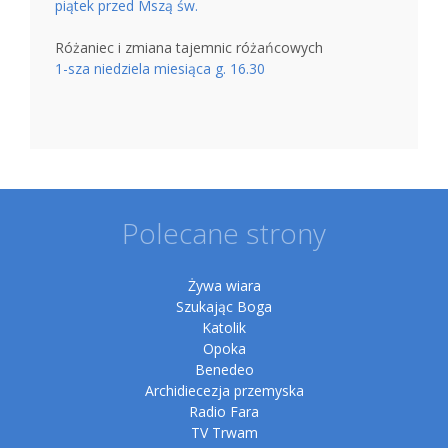
piątek przed Mszą św.
Różaniec i zmiana tajemnic różańcowych
1-sza niedziela miesiąca g. 16.30
Polecane strony
Żywa wiara
Szukając Boga
Katolik
Opoka
Benedeo
Archidiecezja przemyska
Radio Fara
TV Trwam