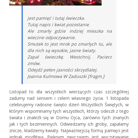
jest pamięć i tutaj świeczka.
Tutaj napis i kwiat pozostanie.
Ale zmarły gdzie indziej mieszka na
wieczne odpoczywanie.
Smutek to jest mrok po zmarłych tu, ale
dla nich są wysokie, jasne światy.
Zapal świeczkę. Westchnij. Pacierz
zmów.
Odejdź pełen jasności skrzydlatej.
Joanna Kulmowa W Zaduszki [fragm.]
Listopad to dla wszystkich wierzących czas szczególnej
zadumy nad sensem i celem własnego życia. 1 listopada
celebrujemy radosne święto dzień Wszystkich Świętych, w
którym wspominamy tych wszystkich, którzy odeszli z tego
świata i znaleźli się w Domu Ojca, zarówno tych znanych
jak i tych bezimiennych. Odwiedzamy ich groby, zapalamy
znicze, kładziemy kwiaty. Najważniejszą formą pamięci jest
jednak modlitwa. Pięknym zwyczajem jest wyczytywanie