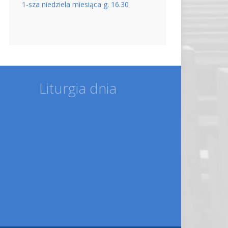
1-sza niedziela miesiąca g. 16.30
Liturgia dnia