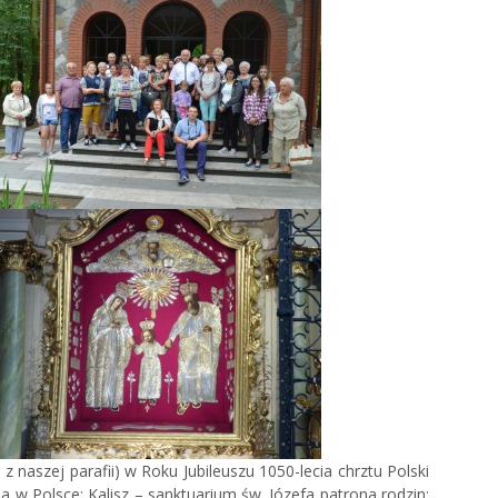
 naszej parafii) w Roku Jubileuszu 1050-lecia chrztu Polski
a w Polsce: Kalisz – sanktuarium św. Józefa patrona rodzin;