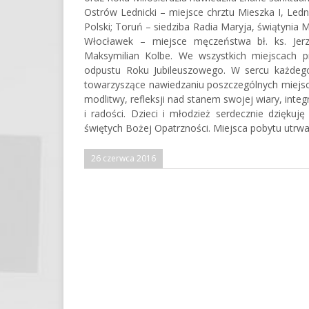
Ostrów Lednicki – miejsce chrztu Mieszka I, Led
Polski; Toruń – siedziba Radia Maryja, świątynia 
Włocławek – miejsce męczeństwa bł. ks. Jerz
Maksymilian Kolbe. We wszystkich miejscach p
odpustu Roku Jubileuszowego. W sercu każdeg
towarzyszące nawiedzaniu poszczególnych miejsc 
modlitwy, refleksji nad stanem swojej wiary, integ
i radości. Dzieci i młodzież serdecznie dzięku
świętych Bożej Opatrzności. Miejsca pobytu utrwa
26 czerwca 2016