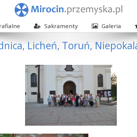
afialne
Sakramenty
Galeria
ednica, Licheń, Toruń, Niepoka