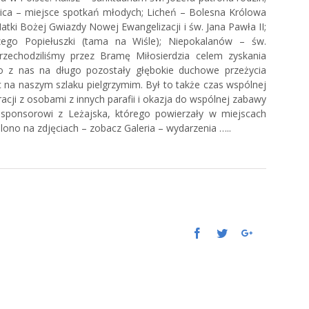
nica – miejsce spotkań młodych; Licheń – Bolesna Królowa
Matki Bożej Gwiazdy Nowej Ewangelizacji i św. Jana Pawła II;
ego Popiełuszki (tama na Wiśle); Niepokalanów – św.
rzechodziliśmy przez Bramę Miłosierdzia celem zyskania
o z nas na długo pozostały głębokie duchowe przeżycia
na naszym szlaku pielgrzymim. Był to także czas wspólnej
racji z osobami z innych parafii i okazja do wspólnej zabawy
ję sponsorowi z Leżajska, którego powierzały w miejscach
lono na zdjęciach – zobacz Galeria – wydarzenia …..
Facebook
Twitter
Google+