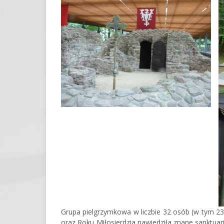
Grupa pielgrzymkowa w liczbie 32 osób (w tym 23 z
oraz Roku Miłosierdzia nawiedziła znane sanktuari