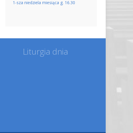
1-sza niedziela miesiąca g. 16.30
Liturgia dnia