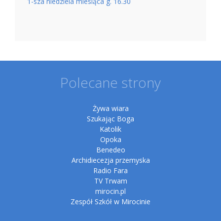
1-sza niedziela miesiąca g. 16.30
Polecane strony
Żywa wiara
Szukając Boga
Katolik
Opoka
Benedeo
Archidiecezja przemyska
Radio Fara
TV Trwam
mirocin.pl
Zespół Szkół w Mirocinie