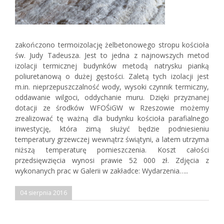
zakończono termoizolację żelbetonowego stropu kościoła
św. Judy Tadeusza. Jest to jedna z najnowszych metod
izolacji termicznej budynków metodą natrysku pianką
poliuretanową o dużej gęstości. Zaletą tych izolacji jest
m.in. nieprzepuszczalność wody, wysoki czynnik termiczny,
oddawanie wilgoci, oddychanie muru. Dzięki przyznanej
dotacji ze środków WFOŚiGW w Rzeszowie możemy
zrealizować tę ważną dla budynku kościoła parafialnego
inwestycję, która zimą służyć będzie podniesieniu
temperatury grzewczej wewnątrz świątyni, a latem utrzyma
niższą temperaturę pomieszczenia. Koszt całości
przedsięwzięcia wynosi prawie 52 000 zł. Zdjęcia z
wykonanych prac w Galerii w zakładce: Wydarzenia…..
04 sierpnia 2016