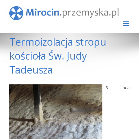
Termoizolacja stropu
kościoła Św. Judy
Tadeusza
View
5 lipca
Larger
Image