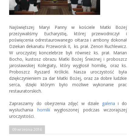
Najświętszej Maryi Panny w kościele Matki Bożej
przeżywaliśmy Eucharystię, której przewodniczył i
poświęcenia odrestaurowanego ołtarza i ambony dokonał
Dziekan dekanatu Przeworsk II, ks. prał. Zenon Ruchlewicz.
W uroczystej koncelebrze byli również ks. prał. Marian
Bocho, kustosz obrazu Matki Bożej Śnieżnej i proboszcz
jarosławskiej Kolegiaty, który wygłosił homilię, oraz ks.
Proboszcz Ryszard Królicki. Nasza uroczystość była
dziękczynieniem za dar Matki Bożej, oraz za dobre ludzkie
serca, dzięki którym było możliwe wykonanie prac
restauratorskich.
Zapraszamy do obejrzenia zdjęć w dziale
galeria
i do
wysłuchania
homilii
wygłoszonej podczas wczorajszej
uroczystości.
09 września 2016