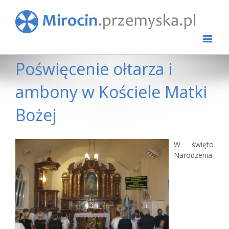
Poświęcenie ołtarza i
ambony w Kościele Matki
Bożej
View
W święto
Larger
Narodzenia
Image