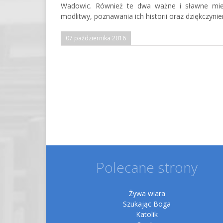
Wadowic. Również te dwa ważne i sławne miej
modlitwy, poznawania ich historii oraz dziękczynien
07 października 2016
Polecane strony
Żywa wiara
Szukając Boga
Katolik