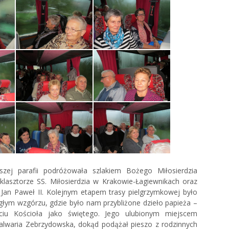
zej parafii podróżowała szlakiem Bożego Miłosierdzia
klasztorze SS. Miłosierdzia w Krakowie-Łagiewnikach oraz
 Jan Paweł II. Kolejnym etapem trasy pielgrzymkowej było
głym wzgórzu, gdzie było nam przybliżone dzieło papieża –
ciu Kościoła jako świętego. Jego ulubionym miejscem
alwaria Zebrzydowska, dokąd podążał pieszo z rodzinnych