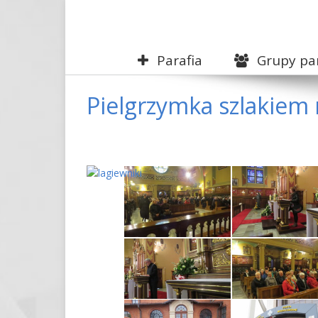
Parafia
Grupy par
Pielgrzymka szlakiem m
View
Larger
Image