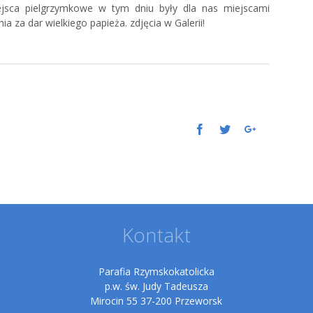
sca pielgrzymkowe w tym dniu były dla nas miejscami
ia za dar wielkiego papieża. zdjęcia w Galerii!
Facebook
Twitter
Google+
Kontakt
Parafia Rzymskokatolicka
p.w. św. Judy Tadeusza
Mirocin 55 37-200 Przeworsk