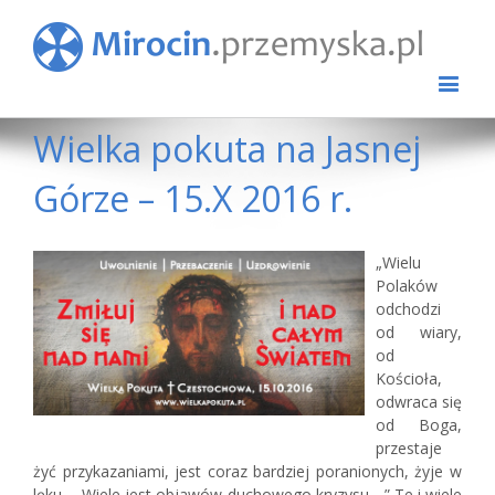
Wielka pokuta na Jasnej
Górze – 15.X 2016 r.
View
„Wielu
Larger
Polaków
Image
odchodzi
od wiary,
od
Kościoła,
odwraca się
od Boga,
przestaje
żyć przykazaniami, jest coraz bardziej poranionych, żyje w
lęku…. Wiele jest objawów duchowego kryzysu….” Te i wiele