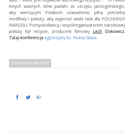
innych ważnych słów padało ze szczytu jasnogórskiego,
aby wierzącym Polakom uświadomić pilną potrzebę
modlitwy i pokuty, aby wyprosić wiele łask dla POLSKIEGO
NARODU. Pomysłodawcą i współorganizatorem narodowej
pokuty był reżyser, producent filmowy
Lech
Dokowicz.
Tutaj konferencja
egzorcysty ks. Piotra Glasa
20 października 2016
Facebook
Twitter
Google+