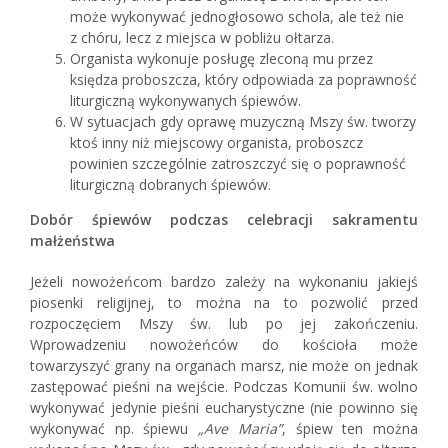
może wykonywać jednogłosowo schola, ale też nie
z chóru, lecz z miejsca w pobliżu ołtarza.
Organista wykonuje posługę zleconą mu przez
księdza proboszcza, który odpowiada za poprawność
liturgiczną wykonywanych śpiewów.
W sytuacjach gdy oprawę muzyczną Mszy św. tworzy
ktoś inny niż miejscowy organista, proboszcz
powinien szczególnie zatroszczyć się o poprawność
liturgiczną dobranych śpiewów.
Dobór śpiewów podczas celebracji sakramentu
małżeństwa
Jeżeli nowożeńcom bardzo zależy na wykonaniu jakiejś
piosenki religijnej, to można na to pozwolić przed
rozpoczęciem Mszy św. lub po jej zakończeniu.
Wprowadzeniu nowożeńców do kościoła może
towarzyszyć grany na organach marsz, nie może on jednak
zastępować pieśni na wejście. Podczas Komunii św. wolno
wykonywać jedynie pieśni eucharystyczne (nie powinno się
wykonywać np. śpiewu
„Ave Maria”
, śpiew ten można