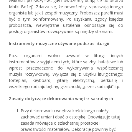
wykonać po Mszy św., gdy nowożeńcy udają się do ołtarza
Matki Bożej). Zdarza się, że nowożeńcy zapraszają innego
organistę lub jakiś zespół muzyczny. Proboszcz parafii musi
być o tym poinformowany. Po uzyskaniu zgody księdza
proboszcza, wewnętrzne ustalenia odnoszące się do
posługi organistów rozwiązywane są między stronami.
Instrumenty muzyczne używane podczas liturgii
Poza organami wolno używać w liturgii innych
instrumentów z wyjątkiem tych, które są zbyt hałaśliwe lub
wprost przeznaczone do wykonywania współczesnej
muzyki rozrywkowej. Wyłącza się z użytku liturgicznego:
fortepian, keyboard, gitarę elektryczną, perkusję i
wszelkiego rodzaju bębny, grzechotki, „przeszkadzajki” itp.
Zasady dotyczące dekorowania wnętrz sakralnych
Przy dekorowaniu wnętrza kościelnego należy
zachować umiar i dbać o estetykę. Obowiązuje tutaj
zasada mówiąca o szlachetnej prostocie i
prawdziwości materiałów. Dekoracje powinny być