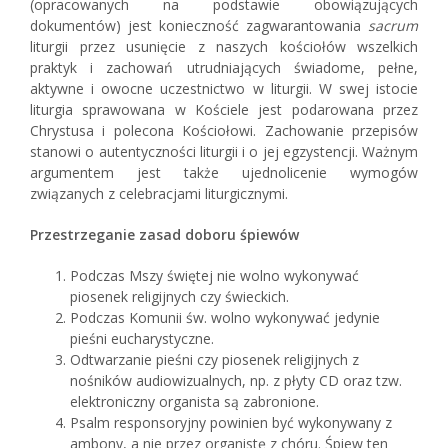
(opracowanych na podstawie obowiązujących
dokumentów) jest konieczność zagwarantowania
sacrum
liturgii przez usunięcie z naszych kościołów wszelkich
praktyk i zachowań utrudniających świadome, pełne,
aktywne i owocne uczestnictwo w liturgii. W swej istocie
liturgia sprawowana w Kościele jest podarowana przez
Chrystusa i polecona Kościołowi. Zachowanie przepisów
stanowi o autentyczności liturgii i o jej egzystencji. Ważnym
argumentem jest także ujednolicenie wymogów
związanych z celebracjami liturgicznymi.
Przestrzeganie zasad doboru śpiewów
Podczas Mszy świętej nie wolno wykonywać
piosenek religijnych czy świeckich.
Podczas Komunii św. wolno wykonywać jedynie
pieśni eucharystyczne.
Odtwarzanie pieśni czy piosenek religijnych z
nośników audiowizualnych, np. z płyty CD oraz tzw.
elektroniczny organista są zabronione.
Psalm responsoryjny powinien być wykonywany z
ambony, a nie przez organistę z chóru. Śpiew ten