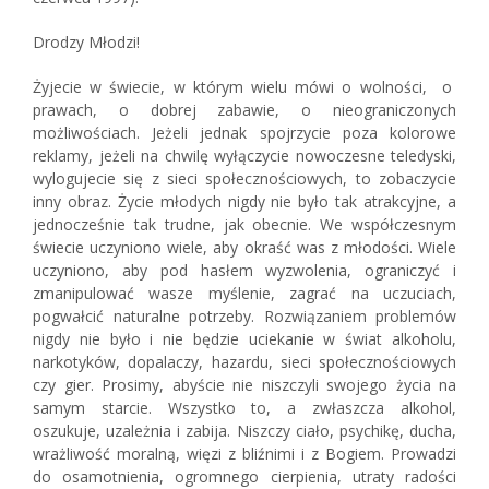
Drodzy Młodzi!
Żyjecie w świecie, w którym wielu mówi o wolności, o
prawach, o dobrej zabawie, o nieograniczonych
możliwościach. Jeżeli jednak spojrzycie poza kolorowe
reklamy, jeżeli na chwilę wyłączycie nowoczesne teledyski,
wylogujecie się z sieci społecznościowych, to zobaczycie
inny obraz. Życie młodych nigdy nie było tak atrakcyjne, a
jednocześnie tak trudne, jak obecnie. We współczesnym
świecie uczyniono wiele, aby okraść was z młodości. Wiele
uczyniono, aby pod hasłem wyzwolenia, ograniczyć i
zmanipulować wasze myślenie, zagrać na uczuciach,
pogwałcić naturalne potrzeby. Rozwiązaniem problemów
nigdy nie było i nie będzie uciekanie w świat alkoholu,
narkotyków, dopalaczy, hazardu, sieci społecznościowych
czy gier. Prosimy, abyście nie niszczyli swojego życia na
samym starcie. Wszystko to, a zwłaszcza alkohol,
oszukuje, uzależnia i zabija. Niszczy ciało, psychikę, ducha,
wrażliwość moralną, więzi z bliźnimi i z Bogiem. Prowadzi
do osamotnienia, ogromnego cierpienia, utraty radości