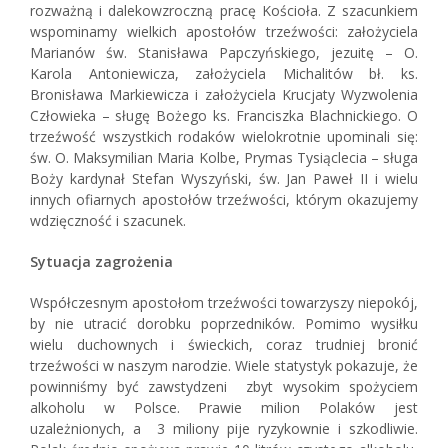
rozważną i dalekowzroczną pracę Kościoła. Z szacunkiem
wspominamy wielkich apostołów trzeźwości: założyciela
Marianów św. Stanisława Papczyńskiego, jezuitę – O.
Karola Antoniewicza, założyciela Michalitów bł. ks.
Bronisława Markiewicza i założyciela Krucjaty Wyzwolenia
Człowieka – sługę Bożego ks. Franciszka Blachnickiego. O
trzeźwość wszystkich rodaków wielokrotnie upominali się:
św. O. Maksymilian Maria Kolbe, Prymas Tysiąclecia – sługa
Boży kardynał Stefan Wyszyński, św. Jan Paweł II i wielu
innych ofiarnych apostołów trzeźwości, którym okazujemy
wdzięczność i szacunek.
Sytuacja zagrożenia
Współczesnym apostołom trzeźwości towarzyszy niepokój,
by nie utracić dorobku poprzedników. Pomimo wysiłku
wielu duchownych i świeckich, coraz trudniej bronić
trzeźwości w naszym narodzie. Wiele statystyk pokazuje, że
powinniśmy być zawstydzeni zbyt wysokim spożyciem
alkoholu w Polsce. Prawie milion Polaków jest
uzależnionych, a 3 miliony pije ryzykownie i szkodliwie.