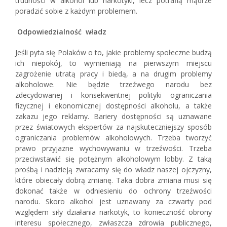
trudności w alkohol lub narkotyki, lecz potrafią mądrze
poradzić sobie z każdym problemem.
Odpowiedzialność władz
Jeśli pyta się Polaków o to, jakie problemy społeczne budzą
ich niepokój, to wymieniają na pierwszym miejscu
zagrożenie utratą pracy i biedą, a na drugim problemy
alkoholowe. Nie będzie trzeźwego narodu bez
zdecydowanej i konsekwentnej polityki ograniczania
fizycznej i ekonomicznej dostępności alkoholu, a także
zakazu jego reklamy. Bariery dostępności są uznawane
przez światowych ekspertów za najskuteczniejszy sposób
ograniczania problemów alkoholowych. Trzeba tworzyć
prawo przyjazne wychowywaniu w trzeźwości. Trzeba
przeciwstawić się potężnym alkoholowym lobby. Z taką
prośbą i nadzieją zwracamy się do władz naszej ojczyzny,
które obiecały dobrą zmianę. Taka dobra zmiana musi się
dokonać także w odniesieniu do ochrony trzeźwości
narodu. Skoro alkohol jest uznawany za czwarty pod
względem siły działania narkotyk, to konieczność obrony
interesu społecznego, zwłaszcza zdrowia publicznego,