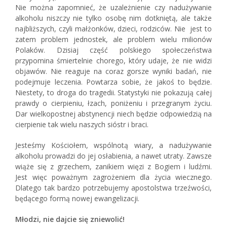
Nie można zapomnieć, że uzależnienie czy nadużywanie
alkoholu niszczy nie tylko osobę nim dotkniętą, ale także
najbliższych, czyli małżonków, dzieci, rodziców. Nie jest to
zatem problem jednostek, ale problem wielu milionów
Polaków. Dzisiaj część polskiego społeczeństwa
przypomina śmiertelnie chorego, który udaje, że nie widzi
objawów. Nie reaguje na coraz gorsze wyniki badań, nie
podejmuje leczenia. Powtarza sobie, że jakoś to będzie.
Niestety, to droga do tragedii. Statystyki nie pokazują całej
prawdy o cierpieniu, łzach, poniżeniu i przegranym życiu.
Dar wielkopostnej abstynencji niech będzie odpowiedzią na
cierpienie tak wielu naszych sióstr i braci.
Jesteśmy Kościołem, wspólnotą wiary, a nadużywanie
alkoholu prowadzi do jej osłabienia, a nawet utraty. Zawsze
wiąże się z grzechem, zanikiem więzi z Bogiem i ludźmi.
Jest więc poważnym zagrożeniem dla życia wiecznego.
Dlatego tak bardzo potrzebujemy apostolstwa trzeźwości,
będącego formą nowej ewangelizacji.
Młodzi, nie dajcie się zniewolić!