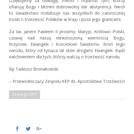
Dziękujemy za odwagę, miłość i mądrość tym, którzy
ofiarują Bogu i bliźnim dobrowolny dar abstynencji. Niech
to świadectwo mobilizuje nas wszystkich do całorocznej
troski o trzeźwość Polaków w kraju i poza jego granicami.
Za św. Janem Pawłem II prosimy: Maryjo, Królowo Polski,
czuwaj nad naszą niewzruszoną wiernością Bogu,
Krzyżowi, Ewangelii i Kościołowi Świętemu. Broń tego
narodu, który od tysiąca lat idzie drogami Ewangelii. Bądź
natchnieniem dla tych, którzy walczą o trzeźwość narodu.
Bp Tadeusz Bronakowski
– Przewodniczący Zespołu KEP ds. Apostolstwa Trzeźwości
26 lutego 2017
Facebook
Twitter
Google+