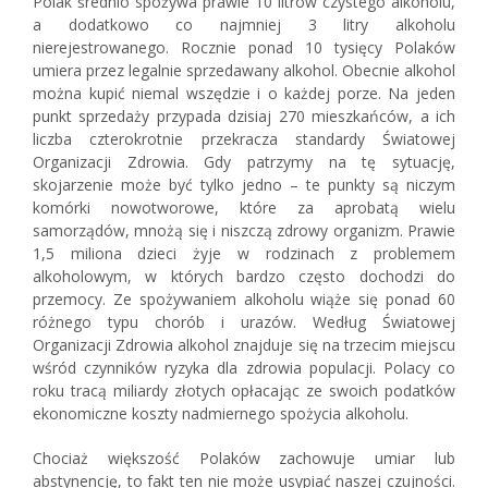
Polak średnio spożywa prawie 10 litrów czystego alkoholu,
a dodatkowo co najmniej 3 litry alkoholu
nierejestrowanego. Rocznie ponad 10 tysięcy Polaków
umiera przez legalnie sprzedawany alkohol. Obecnie alkohol
można kupić niemal wszędzie i o każdej porze. Na jeden
punkt sprzedaży przypada dzisiaj 270 mieszkańców, a ich
liczba czterokrotnie przekracza standardy Światowej
Organizacji Zdrowia. Gdy patrzymy na tę sytuację,
skojarzenie może być tylko jedno – te punkty są niczym
komórki nowotworowe, które za aprobatą wielu
samorządów, mnożą się i niszczą zdrowy organizm. Prawie
1,5 miliona dzieci żyje w rodzinach z problemem
alkoholowym, w których bardzo często dochodzi do
przemocy. Ze spożywaniem alkoholu wiąże się ponad 60
różnego typu chorób i urazów. Według Światowej
Organizacji Zdrowia alkohol znajduje się na trzecim miejscu
wśród czynników ryzyka dla zdrowia populacji. Polacy co
roku tracą miliardy złotych opłacając ze swoich podatków
ekonomiczne koszty nadmiernego spożycia alkoholu.
Chociaż większość Polaków zachowuje umiar lub
abstynencję, to fakt ten nie może usypiać naszej czujności.