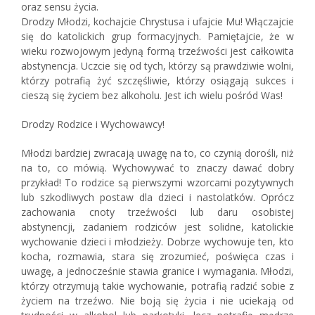
oraz sensu życia.
Drodzy Młodzi, kochajcie Chrystusa i ufajcie Mu! Włączajcie
się do katolickich grup formacyjnych. Pamiętajcie, że w
wieku rozwojowym jedyną formą trzeźwości jest całkowita
abstynencja. Uczcie się od tych, którzy są prawdziwie wolni,
którzy potrafią żyć szczęśliwie, którzy osiągają sukces i
cieszą się życiem bez alkoholu. Jest ich wielu pośród Was!
Drodzy Rodzice i Wychowawcy!
Młodzi bardziej zwracają uwagę na to, co czynią dorośli, niż
na to, co mówią. Wychowywać to znaczy dawać dobry
przykład! To rodzice są pierwszymi wzorcami pozytywnych
lub szkodliwych postaw dla dzieci i nastolatków. Oprócz
zachowania cnoty trzeźwości lub daru osobistej
abstynencji, zadaniem rodziców jest solidne, katolickie
wychowanie dzieci i młodzieży. Dobrze wychowuje ten, kto
kocha, rozmawia, stara się zrozumieć, poświęca czas i
uwagę, a jednocześnie stawia granice i wymagania. Młodzi,
którzy otrzymują takie wychowanie, potrafią radzić sobie z
życiem na trzeźwo. Nie boją się życia i nie uciekają od