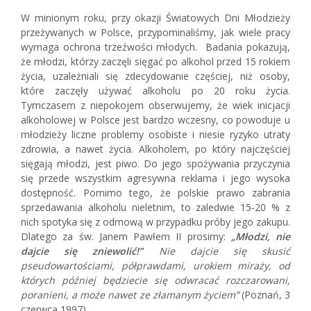
W minionym roku, przy okazji Światowych Dni Młodzieży
przeżywanych w Polsce, przypominaliśmy, jak wiele pracy
wymaga ochrona trzeźwości młodych. Badania pokazują,
że młodzi, którzy zaczęli sięgać po alkohol przed 15 rokiem
życia, uzależniali się zdecydowanie częściej, niż osoby,
które zaczęły używać alkoholu po 20 roku życia.
Tymczasem z niepokojem obserwujemy, że wiek inicjacji
alkoholowej w Polsce jest bardzo wczesny, co powoduje u
młodzieży liczne problemy osobiste i niesie ryzyko utraty
zdrowia, a nawet życia. Alkoholem, po który najczęściej
sięgają młodzi, jest piwo. Do jego spożywania przyczynia
się przede wszystkim agresywna reklama i jego wysoka
dostępność. Pomimo tego, że polskie prawo zabrania
sprzedawania alkoholu nieletnim, to zaledwie 15-20 % z
nich spotyka się z odmową w przypadku próby jego zakupu.
Dlatego za św. Janem Pawłem II prosimy:
„Młodzi, nie
dajcie się zniewolić!”
Nie dajcie się skusić
pseudowartościami, półprawdami, urokiem miraży, od
których później będziecie się odwracać rozczarowani,
poranieni, a może nawet ze złamanym życiem”
(Poznań, 3
czerwca 1997).