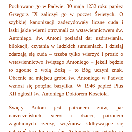
Pochowano go w Padwie. 30 maja 1232 roku papież
Grzegorz IX zaliczył go w poczet Świętych. O
szybkiej kanonizacji zadecydowały liczne cuda i
łaski jakie wierni otrzymali za wstawiennictwem św.
Antoniego. św. Antoni posiadał dar uzdrawiania,
bilokacji, czytania w ludzkich sumieniach. I dzisiaj
zdarzają się cuda – trzeba tylko wierzyć i prosić o
wstawiennictwo świętego Antoniego – jeżeli będzie
to zgodne z wolą Bożą – to Bóg uczyni znak.
Obecnie na miejscu grobu św. Antoniego w Padwie
wznosi się potężna bazylika. W 1946 papież Pius
XII ogłosił św. Antoniego Doktorem Kościoła.
Święty Antoni jest patronem żniw, par
narzeczeńskich, sierot i dzieci, patronem
zagubionych rzeczy, więźniów. Odbywające się
nabożeństwa ku czci św. Antoniego we wtorki są