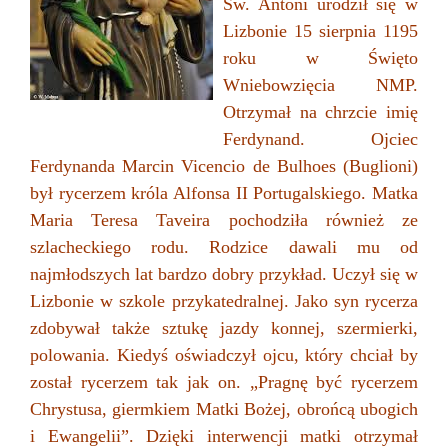
Św. Antoni urodził się w
Lizbonie 15 sierpnia 1195
roku w Święto
Wniebowzięcia NMP.
Otrzymał na chrzcie imię
Ferdynand. Ojciec
Ferdynanda Marcin Vicencio de Bulhoes (Buglioni)
był rycerzem króla Alfonsa II Portugalskiego. Matka
Maria Teresa Taveira pochodziła również ze
szlacheckiego rodu. Rodzice dawali mu od
najmłodszych lat bardzo dobry przykład. Uczył się w
Lizbonie w szkole przykatedralnej. Jako syn rycerza
zdobywał także sztukę jazdy konnej, szermierki,
polowania. Kiedyś oświadczył ojcu, który chciał by
został rycerzem tak jak on. „Pragnę być rycerzem
Chrystusa, giermkiem Matki Bożej, obrońcą ubogich
i Ewangelii”. Dzięki interwencji matki otrzymał