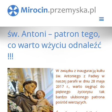
św. Antoni – patron tego,
co warto wżyciu odnaleźć
!!!
View
W związku z inauguracją kultu
Larger
św. Antoniego z Padwy w
Image
naszej parafii w dniu 28 maja
2017 r., warto sięgnąć do
pięknego życiorysu tak
bardzo ulubionego patrona
pośród wierzących.