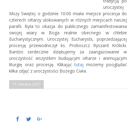
tradycją po
uroczystej
Mszy Swiętej o godzinie 10:00 miała miejsce procesja do
czterech ołtarzy ulokowanych w różnych miejscach naszej
parafii. Była to okazja do publicznego zamanifestowania
swojej wiary w Boga realnie obecnego w chlebie
Eucharystycznym. Uroczystej Eucharystii, poprzedzającej
procesję przewodniczył ks. Proboszcz Ryszard Królicki.
Bardzo serdecznie dziękujemy za zaangażowanie w
uroczystość wszystkim budującym ołtarze i animującym
liturgię oraz procesję. Klikając
tutaj
możemy pooglądać
kilka zdjęć z uroczystości Bożego Ciała.
17 czerwca 2017
Facebook
Twitter
Google+