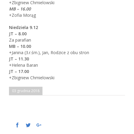
+Zbigniew Chmielowski
MB – 16.00
+Zofia Morąg
Niedziela 9.12
JT – 8.00
Za parafian
MB – 10.00
+Janina (3.r.śm.), Jan, Rodzice z obu stron
JT – 11.30
+Helena Baran
JT – 17.00
+Zbigniew Chmielowski
03 grudnia 2018
Facebook
Twitter
Google+