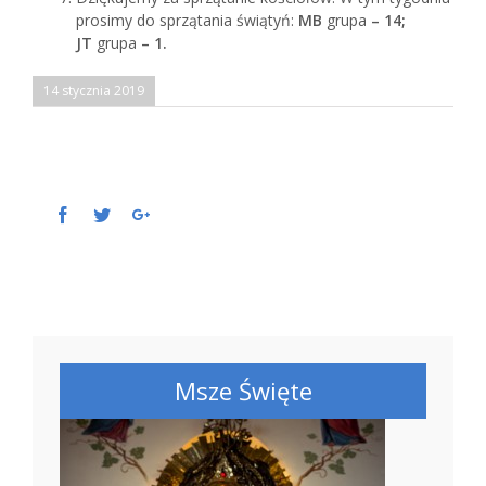
prosimy do sprzątania świątyń:
MB
grupa
– 14;
JT
grupa
– 1.
14 stycznia 2019
Facebook
Twitter
Google+
Msze Święte