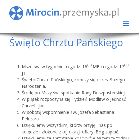
Święto Chrztu Pańskiego
00
00
Msze św. w tygodniu, o godz. 16
MB
i o godz. 17
JT
.
Święto Chrztu Pańskiego, kończy się okres Bożego
Narodzenia.
Środę po Mszy św. spotkanie Rady Duszpasterskiej.
W piątek rozpoczyna się Tydzień Modlitw o Jedność
Chrześcijan.
W sobotę wspomnienie św. Józefa Sebastiana
Pelczara.
Dziękujemy wszystkim, którzy przyjęli nas po
kolędzie i złożone z tej okazji ofiary. Bóg zapłać.
Dziękujemy za sprzątanie kościołów. W tym tygodniu