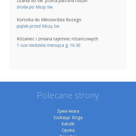
Litania do św. Józefa patrona rodzin
środa po Mszy św.
Koronka do Miłosierdzia Bożego
piątek przed Mszą św.
Różaniec i zmiana tajemnic różańcowych
1-sza niedziela miesiąca g. 16.30
Polecane strony
Żywa wiara
Szukając Boga
Katolik
Opoka