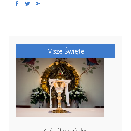
Facebook
Twitter
Google+
Msze Święte
Kościół parafialny