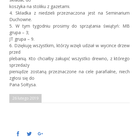
koszyka na stoliku z gazetami.
4. Składka z niedzieli przeznaczona jest na Seminarium
Duchowne.
5. W tym tygodniu prosimy do sprzątania świątyń: MB
grupa – 3;
JT grupa – 9.
6. Dziękuję wszystkim, którzy wzięli udział w wycince drzew
przed
plebanią. Kto chciałby zakupić wszystko drewno, z którego
sprzedaży
pieniądze zostaną przeznaczone na cele parafialne, niech
zgłosi się do
Pana Sołtysa.
26 lutego 2019
Facebook
Twitter
Google+