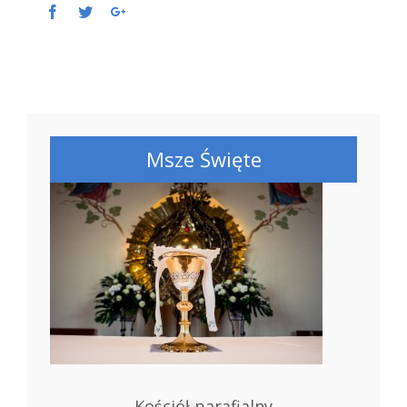
Facebook
Twitter
Google+
Msze Święte
Kościół parafialny